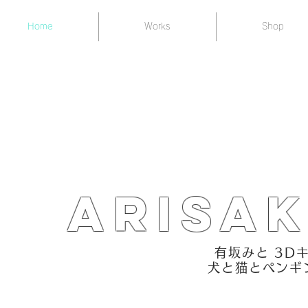
Home
Works
Shop
Arisak
有坂みと 3D
​犬と猫とペン